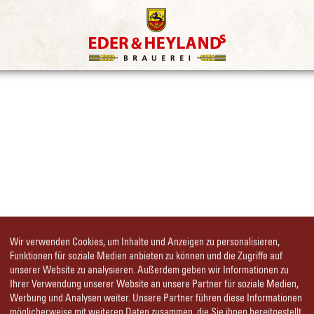
s
& Heyland
Brauerei sind ein verantwortungsvoller
Wir verwenden Cookies, um Inhalte und Anzeigen zu personalisieren,
Funktionen für soziale Medien anbieten zu können und die Zugriffe auf
n Getränken und die Einhaltung der gesetzlichen B
unserer Website zu analysieren. Außerdem geben wir Informationen zu
besonderes Anliegen.
Ihrer Verwendung unserer Website an unsere Partner für soziale Medien,
Werbung und Analysen weiter. Unsere Partner führen diese Informationen
möglicherweise mit weiteren Daten zusammen, die Sie ihnen bereitgestellt