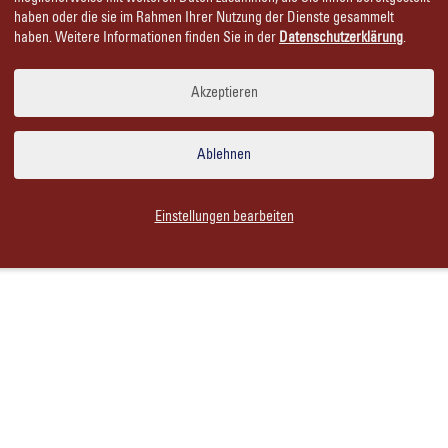
Seiten enthalten Werbeinformationen zu alkoholis
haben oder die sie im Rahmen Ihrer Nutzung der Dienste gesammelt
haben. Weitere Informationen finden Sie in der
Datenschutzerklärung
.
Bitte bestätigen Sie, dass Sie über 16 Jahre alt sind.
Akzeptieren
Ablehnen
Einstellungen bearbeiten